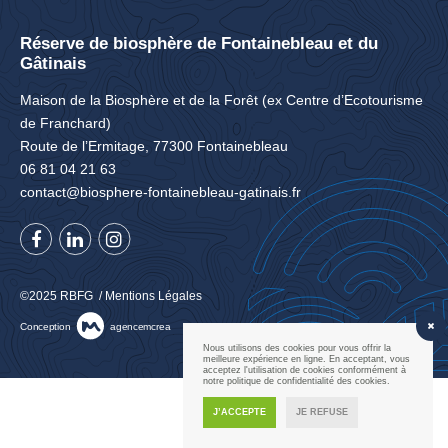
Réserve de biosphère de Fontainebleau et du
Gâtinais
Maison de la Biosphère et de la Forêt (ex Centre d’Ecotourisme
de Franchard)
Route de l’Ermitage, 77300 Fontainebleau
06 81 04 21 63
contact@biosphere-fontainebleau-gatinais.fr
©2025 RBFG /
Mentions Légales
Conception
agence
mcrea
Nous utilisons des cookies pour vous offrir la
meilleure expérience en ligne. En acceptant, vous
acceptez l'utilisation de cookies conformément à
notre politique de confidentialité des cookies.
J’ACCEPTE
JE REFUSE