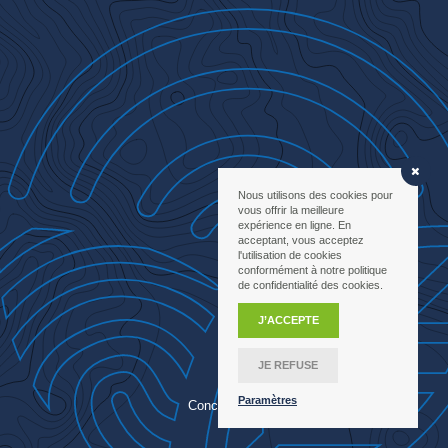
Nous utilisons des cookies pour
vous offrir la meilleure
expérience en ligne. En
acceptant, vous acceptez
l'utilisation de cookies
conformément à notre politique
de confidentialité des cookies.
J’ACCEPTE
JE REFUSE
Paramètres
Conception
agence
mcrea