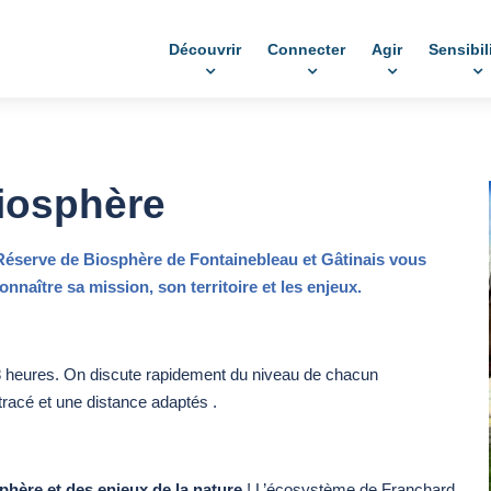
Découvrir
Connecter
Agir
Sensibil
Biosphère
la Réserve de Biosphère de Fontainebleau et Gâtinais vous
naître sa mission, son territoire et les enjeux.
8 heures. On discute rapidement du niveau de chacun
tracé et une distance adaptés .
hère et des enjeux de la nature
! L’écosystème de Franchard