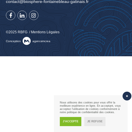
contact@biosphere-fontainebleau-gatinais.fr
©2025 RBFG /
Mentions Légales
Conception
agence
mcrea
Nous utilisons des cookies pour vous offrir la
meilleure expérience en ligne. En acceptant, vous
acceptez l'utilisation de cookies conformément à
notre politique de confidentialité des cookies.
J’ACCEPTE
JE REFUSE